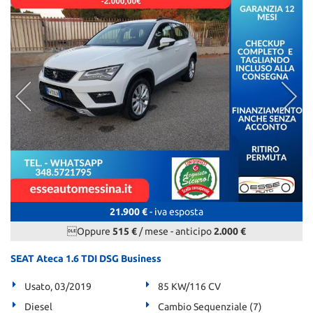
21.900 €
- iva esposta
Oppure
515 €
/ mese
-
anticipo
2.000 €
SEAT Ateca 1.6 TDI DSG Business
Usato, 03/2019
85 KW/116 CV
Diesel
Cambio Sequenziale (7)