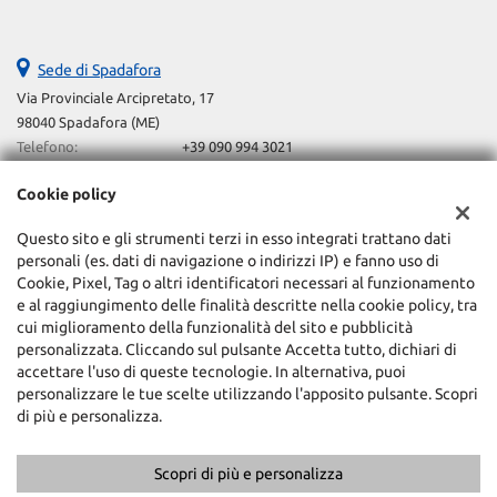
Sede di Spadafora
Via Provinciale Arcipretato, 17
98040 Spadafora (ME)
Telefono:
+39 090 994 3021
Email:
esseautosrls@gmail.com
Cookie policy
Indicazioni stradali
Questo sito e gli strumenti terzi in esso integrati trattano dati
personali (es. dati di navigazione o indirizzi IP) e fanno uso di
Dati fiscali:
Cookie, Pixel, Tag o altri identificatori necessari al funzionamento
Esseauto Srls
e al raggiungimento delle finalità descritte nella cookie policy, tra
Via Provinciale Arcipretato, 17, Spadafora (ME)
cui miglioramento della funzionalità del sito e pubblicità
C.F/P.IVA:
03442170837
personalizzata. Cliccando sul pulsante Accetta tutto, dichiari di
Registro delle imprese:
accettare l'uso di queste tecnologie. In alternativa, puoi
ME
personalizzare le tue scelte utilizzando l'apposito pulsante. Scopri
di più e personalizza.
Scopri di più e personalizza
Copyright © 2026 GestionaleAuto.com S.r.l., Tutti i diritti riservati -
Leggi l'informativa sulla privacy
-
Cookie Policy