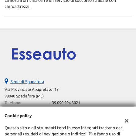
La nostra officina offre un servizio di soccorso stradale con
carroattrezzi.
Sede di Spadafora
Via Provinciale Arcipretato, 17
98040 Spadafora (ME)
Telefono:
+39 090 994 3021
Email:
esseautosrls@gmail.com
Cookie policy
Indicazioni stradali
Questo sito e gli strumenti terzi in esso integrati trattano dati
personali (es. dati di navigazione o indirizzi IP) e fanno uso di