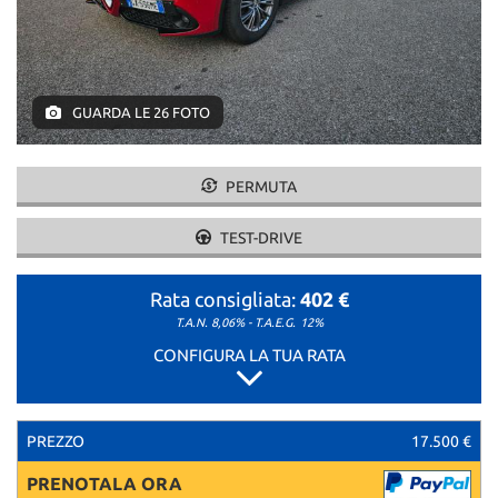
GUARDA LE 26 FOTO
PERMUTA
TEST-DRIVE
Rata consigliata:
402 €
T.A.N. 8,06% - T.A.E.G.
12%
CONFIGURA LA TUA RATA
PREZZO
17.500 €
PRENOTALA ORA