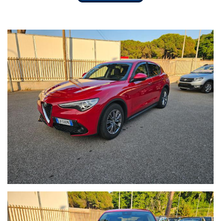
l'officina Alfaromeo di zona.
La sostituzione della pompa olio insieme al tagliando è stata
effettuato il 12/05/2026 a 173.944.
La vettura viene venduta già tagliandata e con un anno di garanzia
completa di assistenza stradale gratuita.
Possibilità di permutare la vostra autovettura e di finanziare
l'intero importo anche senza alcun acconto.
Per altre info mi potete contattare al 3485721795 anche su
Whatsapp.