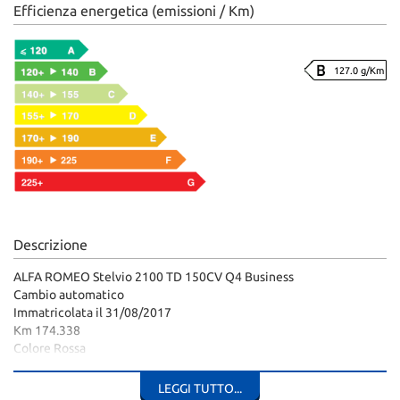
Efficienza energetica (emissioni / Km)
127.0 g/Km
Descrizione
ALFA ROMEO Stelvio 2100 TD 150CV Q4 Business
Cambio automatico
Immatricolata il 31/08/2017
Km 174.338
Colore Rossa
Cilindrata 2143cc - 110Kw - 150CV
La distribuzione è stata fatta il 10/03/2026 a Km 172.347 presso
LEGGI TUTTO...