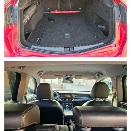
Ho letto e accetto
l'informativa privacy
*
Acconsento al trattamento dei miei dati per finalità di
marketing
Invia
Queste informazioni non saranno condivise con terze parti